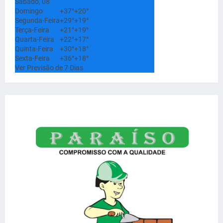
Sábado, 08
Domingo
+
37°
+
20°
Segunda-Feira
+
29°
+
19°
Terça-Feira
+
21°
+
19°
Quarta-Feira
+
22°
+
17°
Quinta-Feira
+
30°
+
18°
Sexta-Feira
+
36°
+
18°
Ver Previsão de 7 Dias