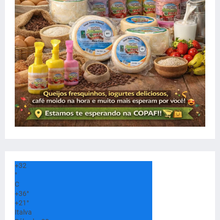
+
32
°
C
+
36°
+
21°
Italva