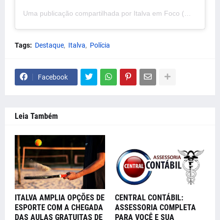
Uma publicação compartilhada por Italva em Foco (@italvaemfoco)
Tags:
Destaque
Italva
Polícia
Facebook
Leia Também
ITALVA AMPLIA OPÇÕES DE
CENTRAL CONTÁBIL:
ESPORTE COM A CHEGADA
ASSESSORIA COMPLETA
DAS AULAS GRATUITAS DE
PARA VOCÊ E SUA