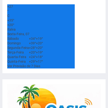
+
27
°
C
+
35°
+
20°
Italva
Sexta-Feira, 07
Sábado
+
34°
+
19°
Domingo
+
39°
+
20°
Segunda-Feira
+
28°
+
20°
Terça-Feira
+
20°
+
19°
Quarta-Feira
+
24°
+
18°
Quinta-Feira
+
29°
+
17°
Ver Previsão de 7 Dias