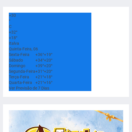
+
30
°
C
+
32°
+
18°
Italva
Quinta-Feira, 06
Sexta-Feira
+
36°
+
19°
Sábado
+
34°
+
20°
Domingo
+
39°
+
20°
Segunda-Feira
+
31°
+
20°
Terça-Feira
+
21°
+
18°
Quarta-Feira
+
21°
+
16°
Ver Previsão de 7 Dias