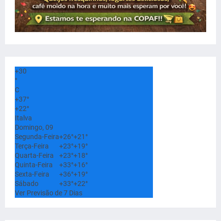
+
30
°
C
+
37°
+
22°
Italva
Domingo, 09
Segunda-Feira
+
26°
+
21°
Terça-Feira
+
23°
+
19°
Quarta-Feira
+
23°
+
18°
Quinta-Feira
+
33°
+
16°
Sexta-Feira
+
36°
+
19°
Sábado
+
33°
+
22°
Ver Previsão de 7 Dias