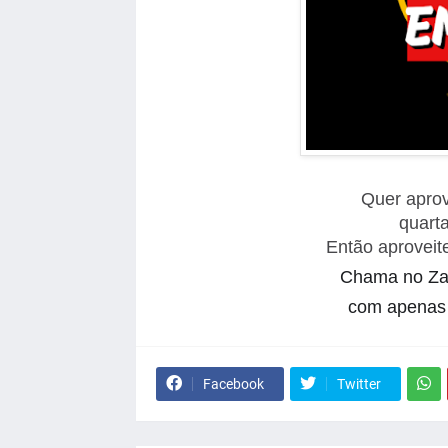
Quer aprov
quart
Então aproveit
Chama no Zap
com apenas
Facebook
Twitter