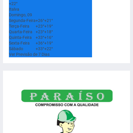
+
22°
Italva
Domingo, 09
Segunda-Feira
+
26°
+
21°
Terça-Feira
+
23°
+
19°
Quarta-Feira
+
23°
+
18°
Quinta-Feira
+
33°
+
16°
Sexta-Feira
+
36°
+
19°
Sábado
+
33°
+
22°
Ver Previsão de 7 Dias