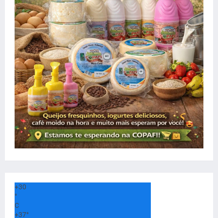
+
30
°
C
+
37°