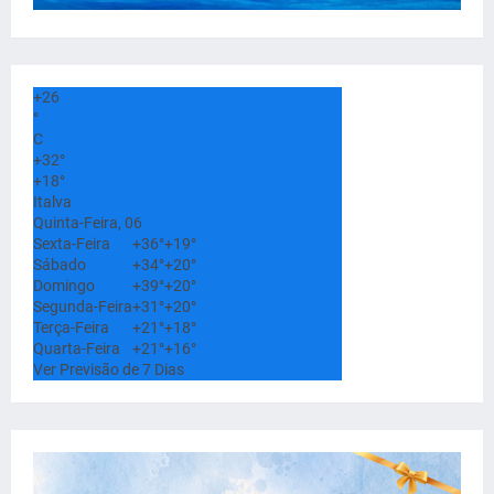
+
26
°
C
+
32°
+
18°
Italva
Quinta-Feira, 06
Sexta-Feira
+
36°
+
19°
Sábado
+
34°
+
20°
Domingo
+
39°
+
20°
Segunda-Feira
+
31°
+
20°
Terça-Feira
+
21°
+
18°
Quarta-Feira
+
21°
+
16°
Ver Previsão de 7 Dias