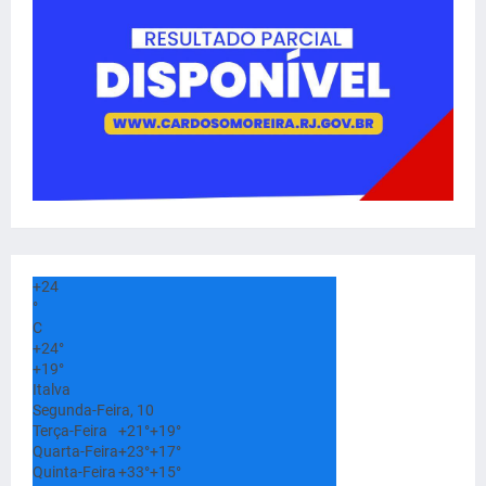
+
24
°
C
+
24°
+
19°
Italva
Segunda-Feira, 10
Terça-Feira
+
21°
+
19°
Quarta-Feira
+
23°
+
17°
Quinta-Feira
+
33°
+
15°