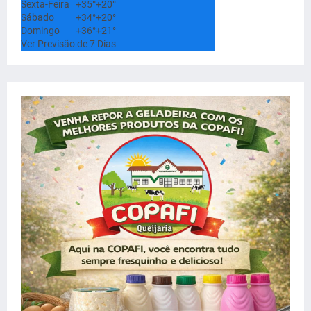
Sexta-Feira
+
35°
+
20°
Sábado
+
34°
+
20°
Domingo
+
36°
+
21°
Ver Previsão de 7 Dias