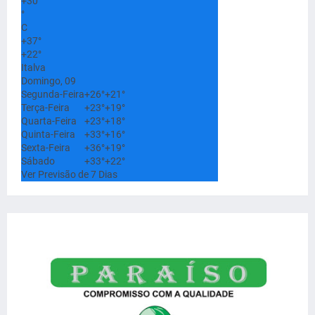
+
30
°
C
+
37°
+
22°
Italva
Domingo, 09
Segunda-Feira
+
26°
+
21°
Terça-Feira
+
23°
+
19°
Quarta-Feira
+
23°
+
18°
Quinta-Feira
+
33°
+
16°
Sexta-Feira
+
36°
+
19°
Sábado
+
33°
+
22°
Ver Previsão de 7 Dias