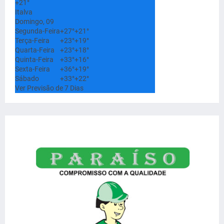
+
21°
Italva
Domingo, 09
Segunda-Feira
+
27°
+
21°
Terça-Feira
+
23°
+
19°
Quarta-Feira
+
23°
+
18°
Quinta-Feira
+
33°
+
16°
Sexta-Feira
+
36°
+
19°
Sábado
+
33°
+
22°
Ver Previsão de 7 Dias