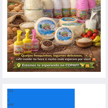
+
33
°
C
+
36°