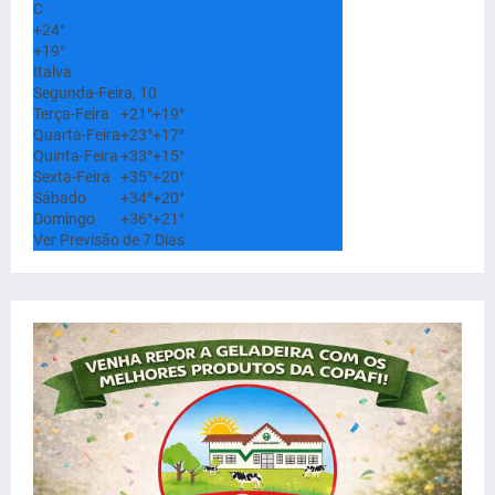
C
+
24°
+
19°
Italva
Segunda-Feira, 10
Terça-Feira
+
21°
+
19°
Quarta-Feira
+
23°
+
17°
Quinta-Feira
+
33°
+
15°
Sexta-Feira
+
35°
+
20°
Sábado
+
34°
+
20°
Domingo
+
36°
+
21°
Ver Previsão de 7 Dias