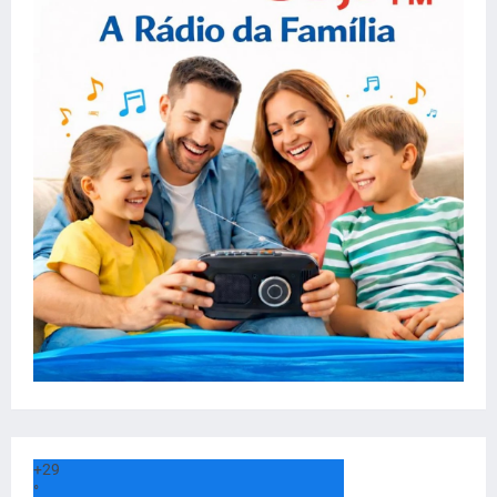
+
29
°