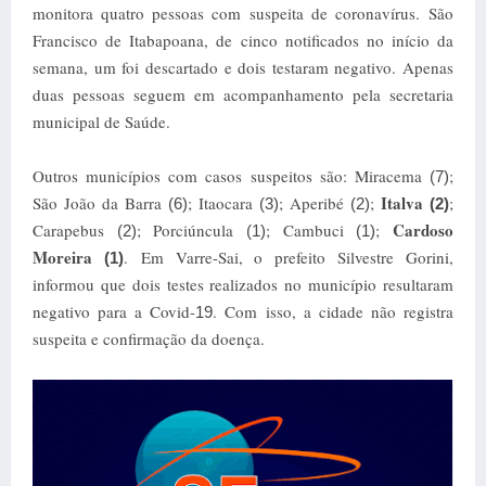
monitora quatro pessoas com suspeita de coronavírus.
São
Francisco de Itabapoana, de cinco notificados no início da
semana, um foi descartado e dois testaram negativo. Apenas
duas pessoas seguem em acompanhamento pela secretaria
municipal de Saúde.
Outros municípios com casos suspeitos são: Miracema
;
(7)
Italva
São João da Barra
; Itaocara
; Aperibé
;
;
(6)
(3)
(2)
(2)
Cardoso
Carapebus
; Porciúncula
; Cambuci
;
(2)
(1)
(1)
Moreira
.
Em Varre-Sai, o prefeito Silvestre Gorini,
(1)
informou que dois testes realizados no município resultaram
negativo para a Covid-
. Com isso, a cidade não registra
19
suspeita e confirmação da doença.