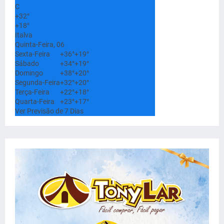
C
+
32°
+
18°
Italva
Quinta-Feira, 06
Sexta-Feira
+
36°
+
19°
Sábado
+
34°
+
19°
Domingo
+
38°
+
20°
Segunda-Feira
+
32°
+
20°
Terça-Feira
+
22°
+
18°
Quarta-Feira
+
23°
+
17°
Ver Previsão de 7 Dias