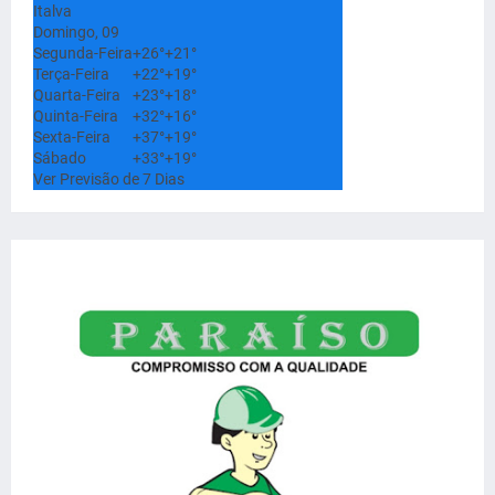
Italva
Domingo, 09
Segunda-Feira
+
26°
+
21°
Terça-Feira
+
22°
+
19°
Quarta-Feira
+
23°
+
18°
Quinta-Feira
+
32°
+
16°
Sexta-Feira
+
37°
+
19°
Sábado
+
33°
+
19°
Ver Previsão de 7 Dias