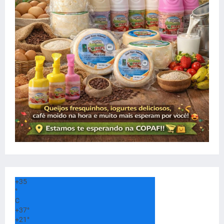
+
35
°
C
+
37°
+
21°