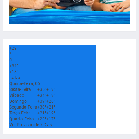
+
29
°
C
+
31°
+
18°
Italva
Quinta-Feira, 06
Sexta-Feira
+
35°
+
19°
Sábado
+
34°
+
19°
Domingo
+
39°
+
20°
Segunda-Feira
+
30°
+
21°
Terça-Feira
+
21°
+
19°
Quarta-Feira
+
22°
+
17°
Ver Previsão de 7 Dias