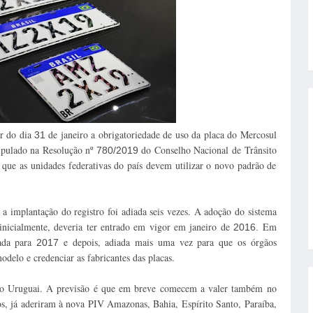
ir do dia
de janeiro a obrigatoriedade de uso da placa do Mercosul
31
tipulado na Resolução nº
do Conselho Nacional de Trânsito
780/2019
 que as unidades federativas do país devem utilizar o novo padrão de
a implantação do registro foi adiada seis vezes. A adoção do sistema
inicialmente, deveria ter entrado em vigor em janeiro de
Em
2016.
iada para
e depois, adiada mais uma vez para que os órgãos
2017
odelo e credenciar as fabricantes das placas.
e no Uruguai. A previsão é que em breve comecem a valer também no
os, já aderiram à nova PIV Amazonas, Bahia, Espírito Santo, Paraíba,