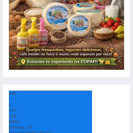
+
30
°
C
+
37°
+
22°
Italva
Domingo, 09
Segunda-Feira
+
26°
+
21°