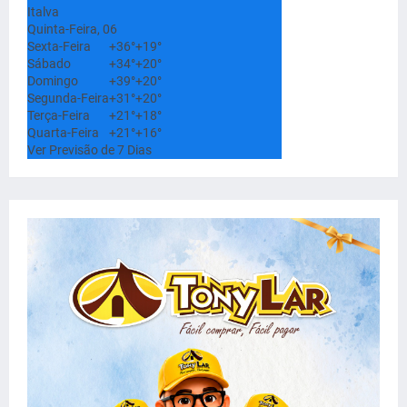
Italva
Quinta-Feira, 06
Sexta-Feira
+
36°
+
19°
Sábado
+
34°
+
20°
Domingo
+
39°
+
20°
Segunda-Feira
+
31°
+
20°
Terça-Feira
+
21°
+
18°
Quarta-Feira
+
21°
+
16°
Ver Previsão de 7 Dias