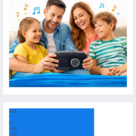
+
26
°
C
+
32°
+
18°