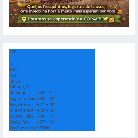
+
29
°
C
+
36°
+
21°
Italva
Sábado, 08
Domingo
+
38°
+
21°
Segunda-Feira
+
30°
+
20°
Terça-Feira
+
21°
+
19°
Quarta-Feira
+
23°
+
18°
Quinta-Feira
+
30°
+
16°
Sexta-Feira
+
37°
+
19°
Ver Previsão de 7 Dias