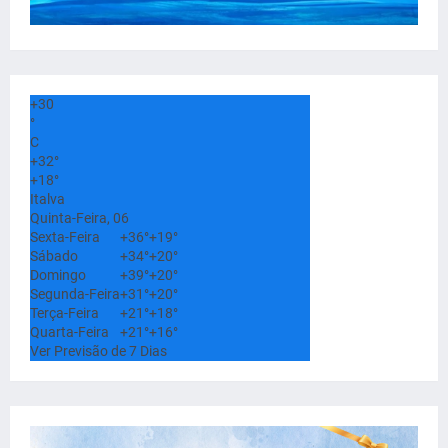
+
30
°
C
+
32°
+
18°
Italva
Quinta-Feira, 06
Sexta-Feira
+
36°
+
19°
Sábado
+
34°
+
20°
Domingo
+
39°
+
20°
Segunda-Feira
+
31°
+
20°
Terça-Feira
+
21°
+
18°
Quarta-Feira
+
21°
+
16°
Ver Previsão de 7 Dias