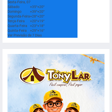
Sexta-Feira, 07
Sábado
+
35°
+
20°
Domingo
+
39°
+
20°
Segunda-Feira
+
28°
+
20°
Terça-Feira
+
20°
+
19°
Quarta-Feira
+
23°
+
18°
Quinta-Feira
+
29°
+
16°
Ver Previsão de 7 Dias