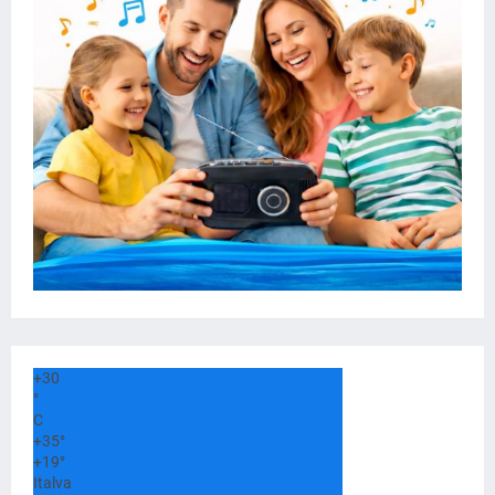
+
30
°
C
+
35°
+
19°
Italva