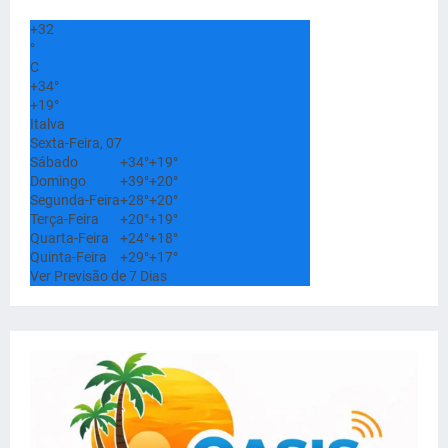
+
32
°
C
+
34°
+
19°
Italva
Sexta-Feira, 07
Sábado
+
34°
+
19°
Domingo
+
39°
+
20°
Segunda-Feira
+
28°
+
20°
Terça-Feira
+
20°
+
19°
Quarta-Feira
+
24°
+
18°
Quinta-Feira
+
29°
+
17°
Ver Previsão de 7 Dias