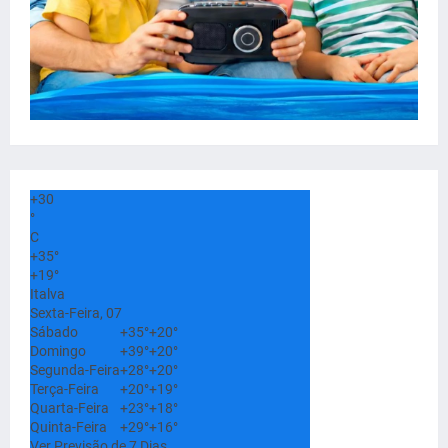
+
30
°
C
+
35°
+
19°
Italva
Sexta-Feira, 07
Sábado
+
35°
+
20°
Domingo
+
39°
+
20°
Segunda-Feira
+
28°
+
20°
Terça-Feira
+
20°
+
19°
Quarta-Feira
+
23°
+
18°
Quinta-Feira
+
29°
+
16°
Ver Previsão de 7 Dias