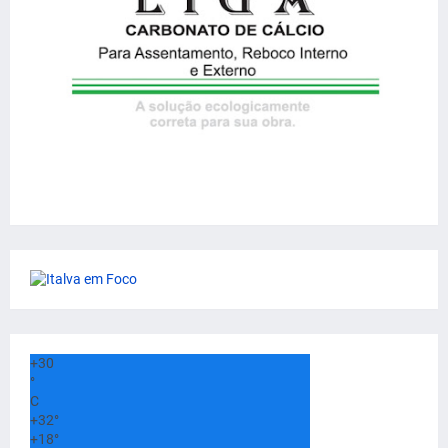
+
30
°
C
+
32°
+
18°