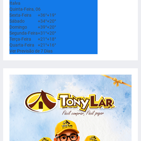
Italva
Quinta-Feira, 06
Sexta-Feira
+
36°
+
19°
Sábado
+
34°
+
20°
Domingo
+
39°
+
20°
Segunda-Feira
+
31°
+
20°
Terça-Feira
+
21°
+
18°
Quarta-Feira
+
21°
+
16°
Ver Previsão de 7 Dias