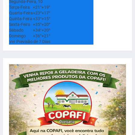
Segunda-Feira, 10
Terça-Feira
+
21°
+
19°
Quarta-Feira
+
23°
+
17°
Quinta-Feira
+
33°
+
15°
Sexta-Feira
+
35°
+
20°
Sábado
+
34°
+
20°
Domingo
+
36°
+
21°
Ver Previsão de 7 Dias