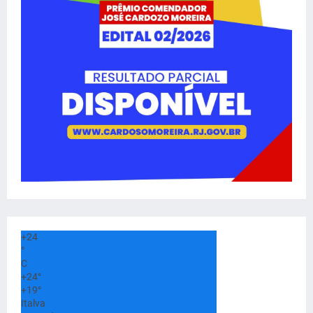
+
24
°
C
+
24°
+
19°
Italva