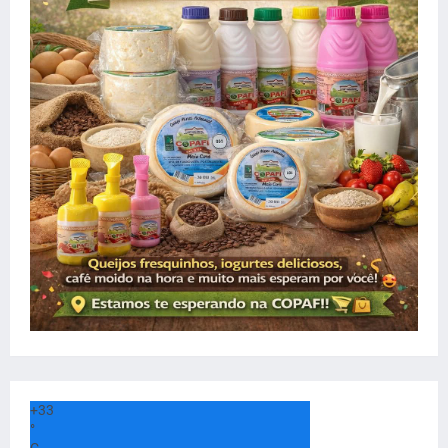
+
33
°
C