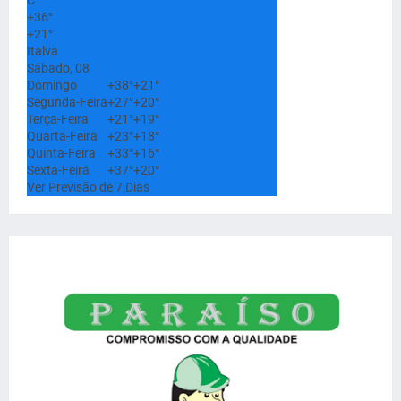
+
36°
+
21°
Italva
Sábado, 08
Domingo
+
38°
+
21°
Segunda-Feira
+
27°
+
20°
Terça-Feira
+
21°
+
19°
Quarta-Feira
+
23°
+
18°
Quinta-Feira
+
33°
+
16°
Sexta-Feira
+
37°
+
20°
Ver Previsão de 7 Dias