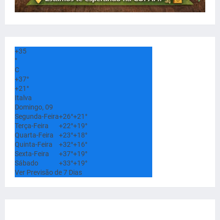
+
35
°
C
+
37°
+
21°
Italva
Domingo, 09
Segunda-Feira
+
26°
+
21°
Terça-Feira
+
22°
+
19°
Quarta-Feira
+
23°
+
18°
Quinta-Feira
+
32°
+
16°
Sexta-Feira
+
37°
+
19°
Sábado
+
33°
+
19°
Ver Previsão de 7 Dias