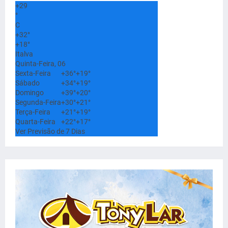
+
29
°
C
+
32°
+
18°
Italva
Quinta-Feira, 06
Sexta-Feira
+
36°
+
19°
Sábado
+
34°
+
19°
Domingo
+
39°
+
20°
Segunda-Feira
+
30°
+
21°
Terça-Feira
+
21°
+
19°
Quarta-Feira
+
22°
+
17°
Ver Previsão de 7 Dias