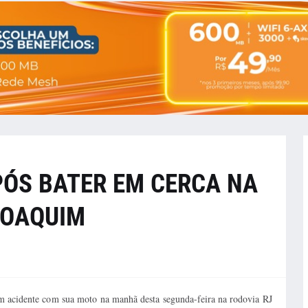
ÓS BATER EM CERCA NA
JOAQUIM
um acidente com sua moto na manhã desta segunda-feira na rodovia RJ