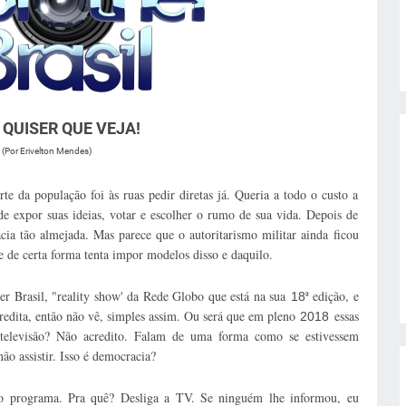
QUISER QUE VEJA!
(Por Erivelton Mendes)
rte da população foi às ruas pedir diretas já. Queria a todo o custo a
 de expor suas ideias, votar e escolher o rumo de sua vida. Depois de
cia tão almejada. Mas parece que o autoritarismo militar ainda ficou
 de certa forma tenta impor modelos disso e daquilo.
her Brasil, "reality show' da Rede Globo que está na sua
ª edição, e
18
credita, então não vê, simples assim. Ou será que em pleno
essas
2018
 televisão? Não acredito. Falam de uma forma como se estivessem
não assistir. Isso é democracia?
 o programa. Pra quê? Desliga a TV. Se ninguém lhe informou, eu