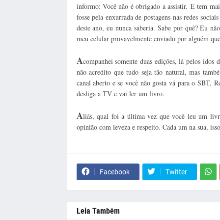
informo: Você não é obrigado a assistir. E tem ma
fosse pela enxurrada de postagens nas redes sociai
deste ano, eu nunca saberia. Sabe por quê? Eu não 
meu celular provavelmente enviado por alguém que
A
companhei somente duas edições, lá pelos idos 
não acredito que tudo seja tão natural, mas tam
canal aberto e se você não gosta vá para o SBT, 
desliga a TV e vai ler um livro.
A
liás, qual foi a última vez que você leu um li
opinião com leveza e respeito. Cada um na sua, iss
Facebook
Twitter
Leia Também