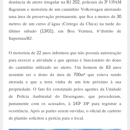
denúncia de aterro irregular na RJ
, policiais da
ª UPAM
202
3
flagraram o motorista de um caminhão Volkswagen aterrando
uma área de preservação permanente, que fica a menos de
30
metros
de um curso d’água (Córrego da Chica) na tarde do
último sábado
,
em Boa Ventura
, 6°distrito de
(13/01)
Itaperuna/RJ.
O motorista de
anos informou que não possuía autorização
22
para exercer a atividade e que apenas é funcionário do dono
do caminhão utilizado no aterro.
Um homem de
anos
63
assumiu ser o dono da área de
m² que estava sendo
700
aterrada e que a terra vinha de um lote próximo à sua
propriedade. O fato foi constatado pelos agentes da Unidade
de Polícia Ambiental do Desengano, que procederam,
juntamente com os acusados, à
ª DP para registrar a
143
ocorrência. Após as partes serem ouvidas, o oficial de cartório
de plantão solicitou a perícia para o local.