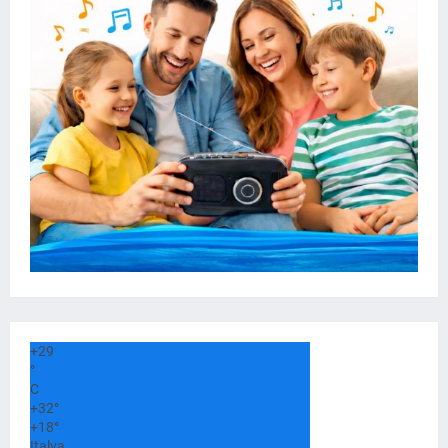
+
29
°
C
+
32°
+
18°
Italva