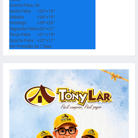
Quinta-Feira, 06
Sexta-Feira
+
35°
+
19°
Sábado
+
34°
+
19°
Domingo
+
39°
+
20°
Segunda-Feira
+
30°
+
21°
Terça-Feira
+
21°
+
19°
Quarta-Feira
+
22°
+
17°
Ver Previsão de 7 Dias