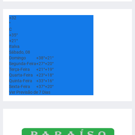
+
32
°
C
+
35°
+
21°
Italva
Sábado, 08
Domingo
+
38°
+
21°
Segunda-Feira
+
27°
+
20°
Terça-Feira
+
21°
+
19°
Quarta-Feira
+
23°
+
18°
Quinta-Feira
+
33°
+
16°
Sexta-Feira
+
37°
+
20°
Ver Previsão de 7 Dias