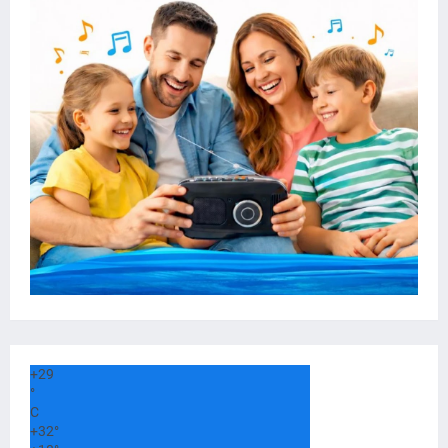
+
29
°
C
+
32°