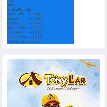
+
18°
Italva
Quinta-Feira, 06
Sexta-Feira
+
36°
+
19°
Sábado
+
34°
+
19°
Domingo
+
38°
+
20°
Segunda-Feira
+
32°
+
20°
Terça-Feira
+
22°
+
18°
Quarta-Feira
+
23°
+
17°
Ver Previsão de 7 Dias