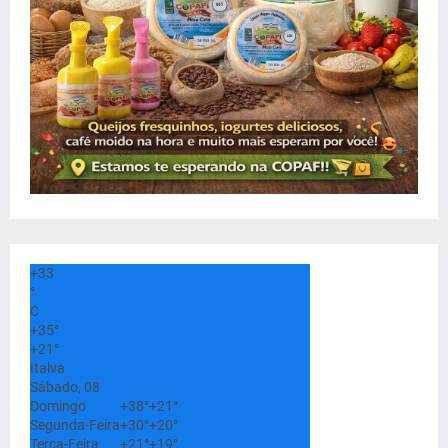
+
33
°
C
+
35°
+
21°
Italva
Sábado, 08
Domingo
+
38°
+
21°
Segunda-Feira
+
30°
+
20°
Terça-Feira
+
21°
+
19°