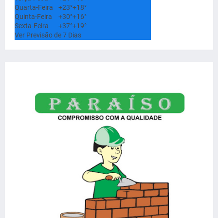
Quarta-Feira
+
23°
+
18°
Quinta-Feira
+
30°
+
16°
Sexta-Feira
+
37°
+
19°
Ver Previsão de 7 Dias