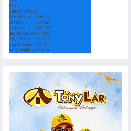
+
18°
Italva
Quinta-Feira, 06
Sexta-Feira
+
36°
+
19°
Sábado
+
34°
+
20°
Domingo
+
39°
+
20°
Segunda-Feira
+
31°
+
20°
Terça-Feira
+
21°
+
18°
Quarta-Feira
+
21°
+
16°
Ver Previsão de 7 Dias