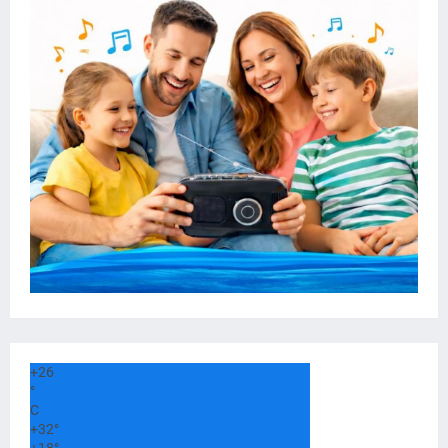
+
26
°
C
+
32°