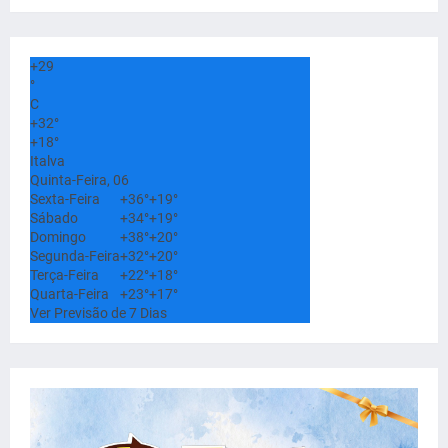
+
29
°
C
+
32°
+
18°
Italva
Quinta-Feira, 06
Sexta-Feira
+
36°
+
19°
Sábado
+
34°
+
19°
Domingo
+
38°
+
20°
Segunda-Feira
+
32°
+
20°
Terça-Feira
+
22°
+
18°
Quarta-Feira
+
23°
+
17°
Ver Previsão de 7 Dias