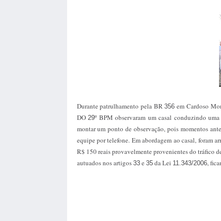
Durante patrulhamento pela BR
em Cardoso Morei
356
DO
º BPM observaram um casal conduzindo um
29
montar um ponto de observação, pois momentos antes
equipe por telefone. Em abordagem ao casal, foram ar
R$ 150 reais provavelmente provenientes do tráfico 
autuados nos artigos
e
da Lei
, fic
33
35
11.343/2006