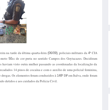
ra na tarde da última quarta-feira
, policiais militares da
ª CIA
(06/09)
4
a moto
cc de cor preta no sentido Campos dos Goytacazes. Decidiram
50
 haviam visto outra mulher passando as coordenadas da localização da
recadados 14 pinos de cocaína e com o auxílio de uma policial feminina,
de drogas. Os elementos foram conduzidos à
ª DP em Italva, onde foram
148
ando detidos e aos cuidados da Polícia Civil.