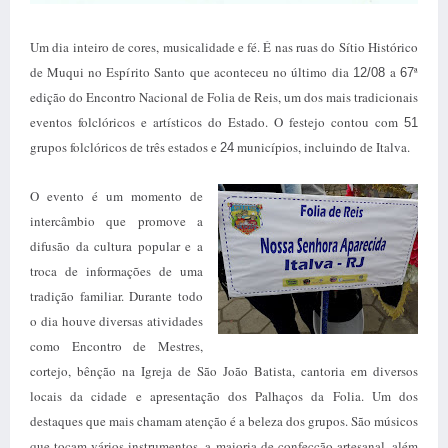
Um dia inteiro de cores, musicalidade e fé. É nas ruas do Sítio Histórico
de Muqui no Espírito Santo que aconteceu no último dia
a
ª
12/08
67
edição do Encontro Nacional de Folia de Reis, um dos mais tradicionais
eventos folclóricos e artísticos do Estado. O festejo contou com
51
grupos folclóricos de três estados e
municípios, incluindo de Italva.
24
O evento é um momento de
intercâmbio que promove a
difusão da cultura popular e a
troca de informações de uma
tradição familiar. Durante todo
o dia houve diversas atividades
como Encontro de Mestres,
cortejo, bênção na Igreja de São João Batista, cantoria em diversos
locais da cidade e apresentação dos Palhaços da Folia. Um dos
destaques que mais chamam atenção é a beleza dos grupos. São músicos
que tocam vários instrumentos, a maioria de confecção artesanal, além