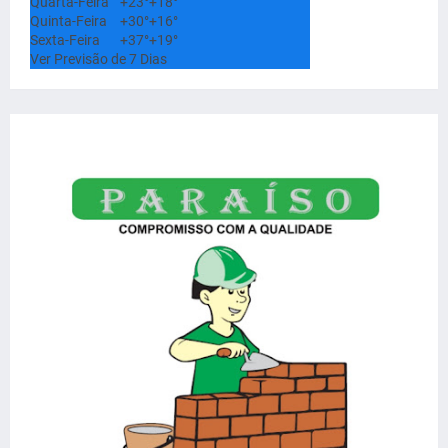
Quarta-Feira
+
23°
+
18°
Quinta-Feira
+
30°
+
16°
Sexta-Feira
+
37°
+
19°
Ver Previsão de 7 Dias