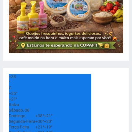
+
33
°
C
+
35°
+
21°
Italva
Sábado, 08
Domingo
+
38°
+
21°
Segunda-Feira
+
30°
+
20°
Terça-Feira
+
21°
+
19°