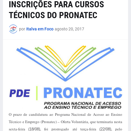
INSCRIÇÕES PARA CURSOS
TÉCNICOS DO PRONATEC
por
Italva em Foco
agosto 20, 2017
O prazo de candidatura ao Programa Nacional de Acesso ao Ensino
Técnico e Emprego (Pronatec) – Oferta Voluntária, que terminaria nesta
sexta-feira
, foi prorrogado até terça-feira
, pelo
(18/08)
(22/08)