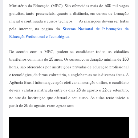
Ministério da Educação (MEC). São oferecidas mais de
mil vagas
500
gratuitas, tanto presenciais, quanto a distância, em cursos de formação
inicial e continuada e cursos técnicos. As inscrições devem ser feitas
pela internet, na página do
Sistema Nacional de Informações da
EducaçãoProfissional e Tecnológica
.
De acordo com o MEC, podem se candidatar todos os cidadãos
brasileiros com mais de
anos. Os cursos, com duração mínima de
15
160
horas, são oferecidos por instituições privadas de educação profissional
e tecnológica, de forma voluntária, e englobam as mais diversas áreas. A
Agência Brasil informa que após efetivar a inscrição online, o candidato
deverá validar a matrícula entre os dias
de agosto e
de setembro,
28
22
no site da Instituição que ofertará o seu curso. As aulas terão início a
partir de
de agosto.
28
Fonte: Agência Brasil