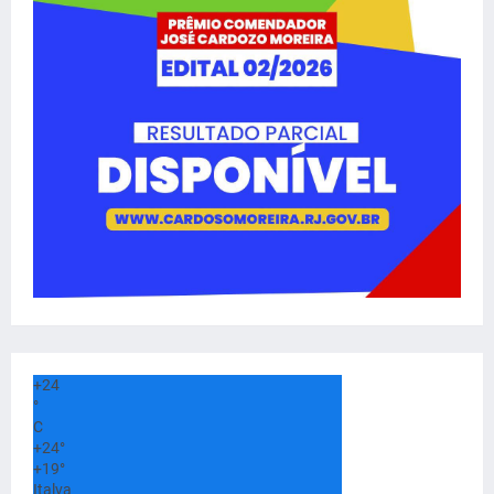
+
24
°
C
+
24°
+
19°
Italva