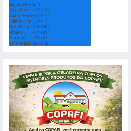
Segunda-Feira, 10
Terça-Feira
+
21°
+
19°
Quarta-Feira
+
23°
+
17°
Quinta-Feira
+
33°
+
15°
Sexta-Feira
+
35°
+
20°
Sábado
+
34°
+
20°
Domingo
+
36°
+
21°
Ver Previsão de 7 Dias