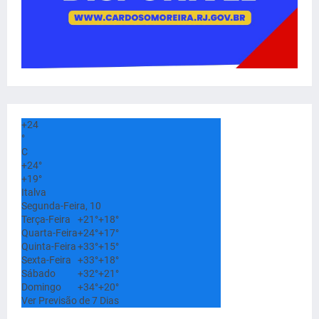
+
24
°
C
+
24°
+
19°
Italva
Segunda-Feira, 10
Terça-Feira
+
21°
+
18°
Quarta-Feira
+
24°
+
17°
Quinta-Feira
+
33°
+
15°
Sexta-Feira
+
33°
+
18°
Sábado
+
32°
+
21°
Domingo
+
34°
+
20°
Ver Previsão de 7 Dias