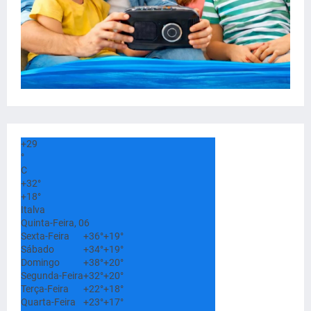
+
29
°
C
+
32°
+
18°
Italva
Quinta-Feira, 06
Sexta-Feira
+
36°
+
19°
Sábado
+
34°
+
19°
Domingo
+
38°
+
20°
Segunda-Feira
+
32°
+
20°
Terça-Feira
+
22°
+
18°
Quarta-Feira
+
23°
+
17°