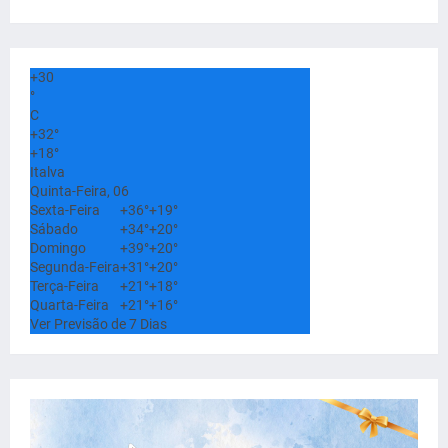
+
30
°
C
+
32°
+
18°
Italva
Quinta-Feira, 06
Sexta-Feira
+
36°
+
19°
Sábado
+
34°
+
20°
Domingo
+
39°
+
20°
Segunda-Feira
+
31°
+
20°
Terça-Feira
+
21°
+
18°
Quarta-Feira
+
21°
+
16°
Ver Previsão de 7 Dias