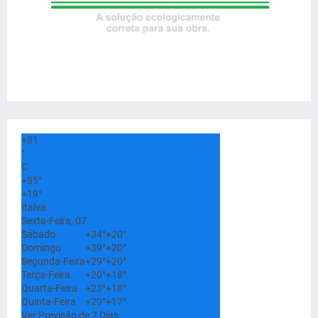
+
31
°
C
+
35°
+
19°
Italva
Sexta-Feira, 07
Sábado
+
34°
+
20°
Domingo
+
39°
+
20°
Segunda-Feira
+
29°
+
20°
Terça-Feira
+
20°
+
18°
Quarta-Feira
+
23°
+
18°
Quinta-Feira
+
29°
+
17°
Ver Previsão de 7 Dias