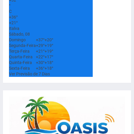
°
C
+
36°
+
21°
Italva
Sábado, 08
Domingo
+
37°
+
20°
Segunda-Feira
+
29°
+
19°
Terça-Feira
+
21°
+
19°
Quarta-Feira
+
22°
+
17°
Quinta-Feira
+
30°
+
18°
Sexta-Feira
+
36°
+
18°
Ver Previsão de 7 Dias