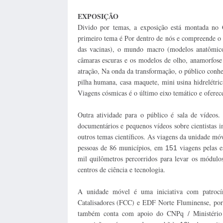
EXPOSIÇÃO
Divido por temas, a exposição está montada no
primeiro tema é Por dentro de nós e compreende o
das vacinas), o mundo macro (modelos anatômicos
câmaras escuras e os modelos de olho, anamorfose 
atração, Na onda da transformação, o público conhec
pilha humana, casa maquete, mini usina hidrelétrica
Viagens cósmicas é o último eixo temático e oferec
Outra atividade para o público é sala de vídeos
documentários e pequenos vídeos sobre cientistas 
outros temas científicos. As viagens da unidade m
pessoas de 86 municípios, em
viagens pelas e
151
mil quilômetros percorridos para levar os módul
centros de ciência e tecnologia.
A unidade móvel é uma iniciativa com patrocín
Catalisadores (FCC) e EDF Norte Fluminense, por 
também conta com apoio do CNPq / Ministério