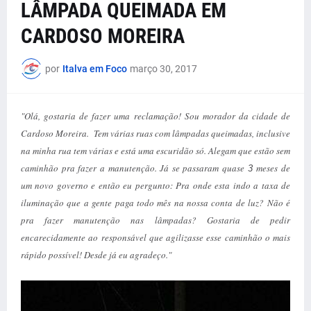
LÂMPADA QUEIMADA EM
CARDOSO MOREIRA
por
Italva em Foco
março 30, 2017
"Olá, gostaria de fazer uma reclamação! Sou morador da cidade de
Cardoso Moreira. Tem várias ruas com lâmpadas queimadas, inclusive
na minha rua tem várias e está uma escuridão só. Alegam que estão sem
caminhão pra fazer a manutenção. Já se passaram quase
meses de
3
um novo governo
e
então
eu pergunto: Pra onde esta indo a taxa de
iluminação que a gente paga todo mês na nossa conta de luz? Não é
pra fazer manutenção nas lâmpadas? Gostaria de pedir
encarecidamente ao responsável que agilizasse esse caminhão o mais
rápido possível! Desde já eu agradeço."