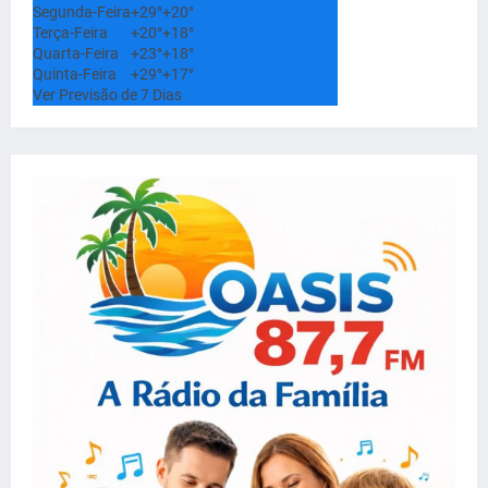
Segunda-Feira
+
29°
+
20°
Terça-Feira
+
20°
+
18°
Quarta-Feira
+
23°
+
18°
Quinta-Feira
+
29°
+
17°
Ver Previsão de 7 Dias