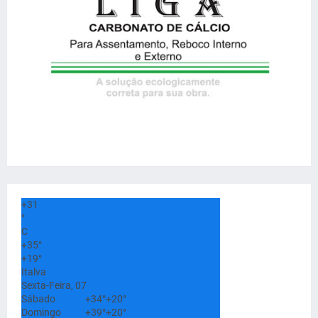
+
31
°
C
+
35°
+
19°
Italva
Sexta-Feira, 07
Sábado
+
34°
+
20°
Domingo
+
39°
+
20°