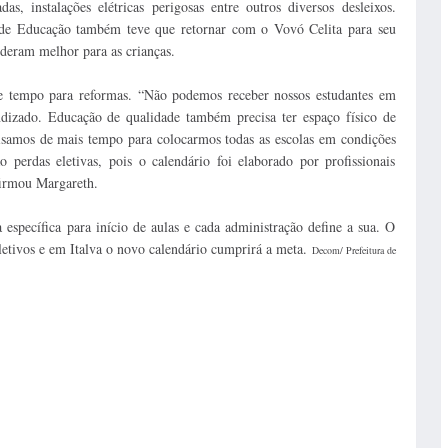
as, instalações elétricas perigosas entre outros diversos desleixos.
 de Educação também teve que retornar com o Vovó Celita para seu
ideram melhor para as crianças.
 de tempo para reformas. “Não podemos receber nossos estudantes em
izado. Educação de qualidade também precisa ter espaço físico de
cisamos de mais tempo para colocarmos todas as escolas em condições
 perdas eletivas, pois o calendário foi elaborado por profissionais
firmou Margareth.
específica para início de aulas e cada administração define a sua. O
letivos e em Italva o novo calendário cumprirá a meta.
Decom/ Prefeitura de