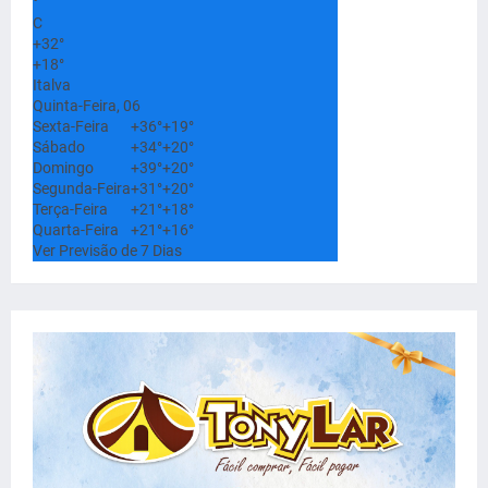
°
C
+
32°
+
18°
Italva
Quinta-Feira, 06
Sexta-Feira
+
36°
+
19°
Sábado
+
34°
+
20°
Domingo
+
39°
+
20°
Segunda-Feira
+
31°
+
20°
Terça-Feira
+
21°
+
18°
Quarta-Feira
+
21°
+
16°
Ver Previsão de 7 Dias