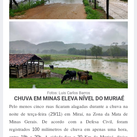
Fotos: Luis Carlos Barros
CHUVA EM MINAS ELEVA NÍVEL DO MURIAÉ
Pelo menos cinco ruas ficaram alagadas durante a chuva na
noite de terça-feira (
) em Miraí, na Zona da Mata de
29/11
Minas Gerais. De acordo com a Defesa Civil, foram
registrados
milímetros de chuva em apenas uma hora,
100
entre
h e
h. A cidade fica a
Km de Muriaé, divisa
19
20
30