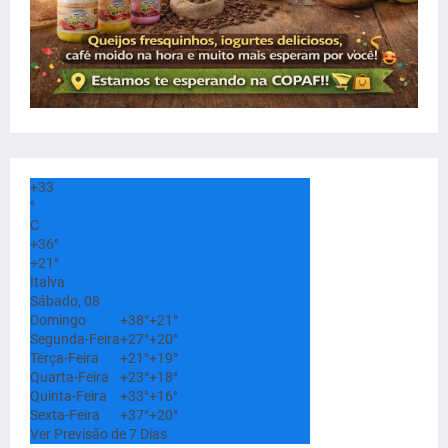
+
33
°
C
+
36°
+
21°
Italva
Sábado, 08
Domingo
+
38°
+
21°
Segunda-Feira
+
27°
+
20°
Terça-Feira
+
21°
+
19°
Quarta-Feira
+
23°
+
18°
Quinta-Feira
+
33°
+
16°
Sexta-Feira
+
37°
+
20°
Ver Previsão de 7 Dias