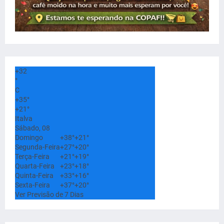
+
32
°
C
+
35°
+
21°
Italva
Sábado, 08
Domingo
+
38°
+
21°
Segunda-Feira
+
27°
+
20°
Terça-Feira
+
21°
+
19°
Quarta-Feira
+
23°
+
18°
Quinta-Feira
+
33°
+
16°
Sexta-Feira
+
37°
+
20°
Ver Previsão de 7 Dias