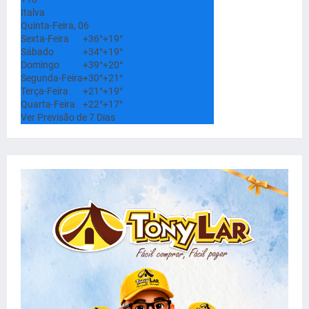
Italva
Quinta-Feira, 06
Sexta-Feira
+
36°
+
19°
Sábado
+
34°
+
19°
Domingo
+
39°
+
20°
Segunda-Feira
+
30°
+
21°
Terça-Feira
+
21°
+
19°
Quarta-Feira
+
22°
+
17°
Ver Previsão de 7 Dias