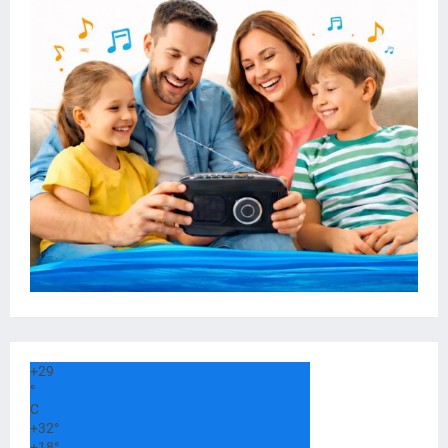
+
29
°
C
+
32°
+
18°